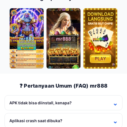
❓ Pertanyaan Umum (FAQ) mr888
APK tidak bisa diinstall, kenapa?
Aplikasi crash saat dibuka?