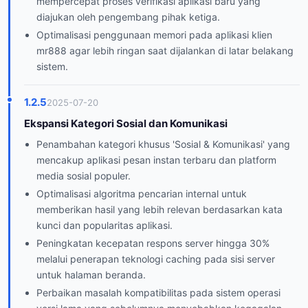
mempercepat proses verifikasi aplikasi baru yang
diajukan oleh pengembang pihak ketiga.
Optimalisasi penggunaan memori pada aplikasi klien
mr888 agar lebih ringan saat dijalankan di latar belakang
sistem.
1.2.5
2025-07-20
Ekspansi Kategori Sosial dan Komunikasi
Penambahan kategori khusus 'Sosial & Komunikasi' yang
mencakup aplikasi pesan instan terbaru dan platform
media sosial populer.
Optimalisasi algoritma pencarian internal untuk
memberikan hasil yang lebih relevan berdasarkan kata
kunci dan popularitas aplikasi.
Peningkatan kecepatan respons server hingga 30%
melalui penerapan teknologi caching pada sisi server
untuk halaman beranda.
Perbaikan masalah kompatibilitas pada sistem operasi