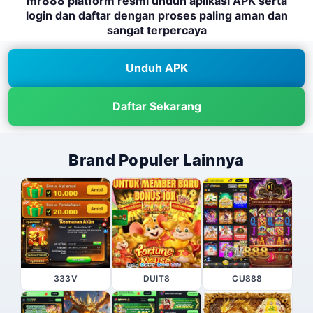
mr888 platform resmi unduh aplikasi APK serta
login dan daftar dengan proses paling aman dan
sangat terpercaya
Unduh APK
Daftar Sekarang
Brand Populer Lainnya
333V
DUIT8
CU888