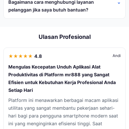
Bagaimana cara menghubungi layanan
pelanggan jika saya butuh bantuan?
Ulasan Profesional
★
★
★
★
★
4.8
Andi
Mengulas Kecepatan Unduh Aplikasi Alat
Produktivitas di Platform mr888 yang Sangat
Efisien untuk Kebutuhan Kerja Profesional Anda
Setiap Hari
Platform ini menawarkan berbagai macam aplikasi
utilitas yang sangat membantu pekerjaan sehari-
hari bagi para pengguna smartphone modern saat
ini yang menginginkan efisiensi tinggi. Saat