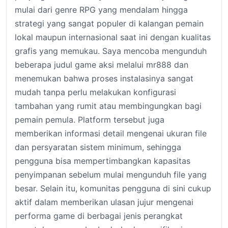
mulai dari genre RPG yang mendalam hingga
strategi yang sangat populer di kalangan pemain
lokal maupun internasional saat ini dengan kualitas
grafis yang memukau. Saya mencoba mengunduh
beberapa judul game aksi melalui mr888 dan
menemukan bahwa proses instalasinya sangat
mudah tanpa perlu melakukan konfigurasi
tambahan yang rumit atau membingungkan bagi
pemain pemula. Platform tersebut juga
memberikan informasi detail mengenai ukuran file
dan persyaratan sistem minimum, sehingga
pengguna bisa mempertimbangkan kapasitas
penyimpanan sebelum mulai mengunduh file yang
besar. Selain itu, komunitas pengguna di sini cukup
aktif dalam memberikan ulasan jujur mengenai
performa game di berbagai jenis perangkat