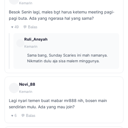
Kemarin
Besok Senin lagi, males bgt harus ketemu meeting pagi-
pagi buta. Ada yang ngerasa hal yang sama?
♥ 49
💬 Balas
Ruli_Ansyah
Kemarin
Sama bang, Sunday Scaries ini mah namanya.
Nikmatin dulu aja sisa malem minggunya.
Novi_88
Kemarin
Lagi nyari temen buat mabar mr888 nih, bosen main
sendirian mulu. Ada yang mau join?
♥ 6
💬 Balas