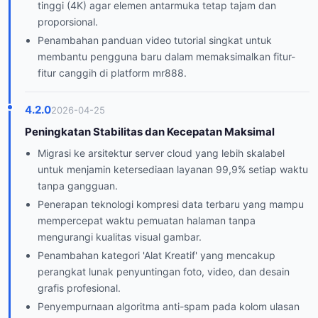
tinggi (4K) agar elemen antarmuka tetap tajam dan
proporsional.
Penambahan panduan video tutorial singkat untuk
membantu pengguna baru dalam memaksimalkan fitur-
fitur canggih di platform mr888.
4.2.0
2026-04-25
Peningkatan Stabilitas dan Kecepatan Maksimal
Migrasi ke arsitektur server cloud yang lebih skalabel
untuk menjamin ketersediaan layanan 99,9% setiap waktu
tanpa gangguan.
Penerapan teknologi kompresi data terbaru yang mampu
mempercepat waktu pemuatan halaman tanpa
mengurangi kualitas visual gambar.
Penambahan kategori 'Alat Kreatif' yang mencakup
perangkat lunak penyuntingan foto, video, dan desain
grafis profesional.
Penyempurnaan algoritma anti-spam pada kolom ulasan