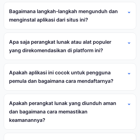
Bagaimana langkah-langkah mengunduh dan
menginstal aplikasi dari situs ini?
Apa saja perangkat lunak atau alat populer
yang direkomendasikan di platform ini?
Apakah aplikasi ini cocok untuk pengguna
pemula dan bagaimana cara mendaftarnya?
Apakah perangkat lunak yang diunduh aman
dan bagaimana cara memastikan
keamanannya?