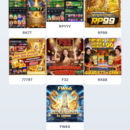
RPYYY
RK77
RP99
777RT
F32
RK88
FW66