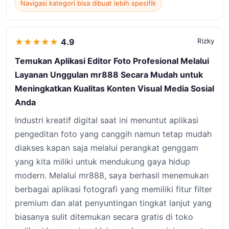
Navigasi kategori bisa dibuat lebih spesifik
★
★
★
★
★
4.9
Rizky
Temukan Aplikasi Editor Foto Profesional Melalui
Layanan Unggulan mr888 Secara Mudah untuk
Meningkatkan Kualitas Konten Visual Media Sosial
Anda
Industri kreatif digital saat ini menuntut aplikasi
pengeditan foto yang canggih namun tetap mudah
diakses kapan saja melalui perangkat genggam
yang kita miliki untuk mendukung gaya hidup
modern. Melalui mr888, saya berhasil menemukan
berbagai aplikasi fotografi yang memiliki fitur filter
premium dan alat penyuntingan tingkat lanjut yang
biasanya sulit ditemukan secara gratis di toko