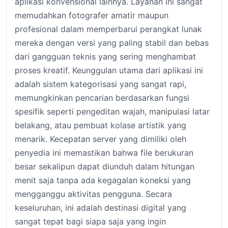
aplikasi konvensional lainnya. Layanan ini sangat
memudahkan fotografer amatir maupun
profesional dalam memperbarui perangkat lunak
mereka dengan versi yang paling stabil dan bebas
dari gangguan teknis yang sering menghambat
proses kreatif. Keunggulan utama dari aplikasi ini
adalah sistem kategorisasi yang sangat rapi,
memungkinkan pencarian berdasarkan fungsi
spesifik seperti pengeditan wajah, manipulasi latar
belakang, atau pembuat kolase artistik yang
menarik. Kecepatan server yang dimiliki oleh
penyedia ini memastikan bahwa file berukuran
besar sekalipun dapat diunduh dalam hitungan
menit saja tanpa ada kegagalan koneksi yang
mengganggu aktivitas pengguna. Secara
keseluruhan, ini adalah destinasi digital yang
sangat tepat bagi siapa saja yang ingin