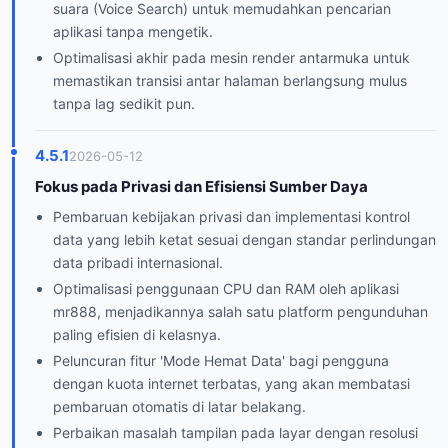
suara (Voice Search) untuk memudahkan pencarian
aplikasi tanpa mengetik.
Optimalisasi akhir pada mesin render antarmuka untuk
memastikan transisi antar halaman berlangsung mulus
tanpa lag sedikit pun.
4.5.1
2026-05-12
Fokus pada Privasi dan Efisiensi Sumber Daya
Pembaruan kebijakan privasi dan implementasi kontrol
data yang lebih ketat sesuai dengan standar perlindungan
data pribadi internasional.
Optimalisasi penggunaan CPU dan RAM oleh aplikasi
mr888, menjadikannya salah satu platform pengunduhan
paling efisien di kelasnya.
Peluncuran fitur 'Mode Hemat Data' bagi pengguna
dengan kuota internet terbatas, yang akan membatasi
pembaruan otomatis di latar belakang.
Perbaikan masalah tampilan pada layar dengan resolusi