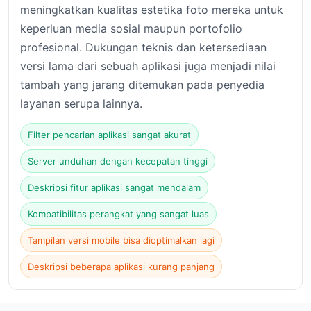
meningkatkan kualitas estetika foto mereka untuk
keperluan media sosial maupun portofolio
profesional. Dukungan teknis dan ketersediaan
versi lama dari sebuah aplikasi juga menjadi nilai
tambah yang jarang ditemukan pada penyedia
layanan serupa lainnya.
Filter pencarian aplikasi sangat akurat
Server unduhan dengan kecepatan tinggi
Deskripsi fitur aplikasi sangat mendalam
Kompatibilitas perangkat yang sangat luas
Tampilan versi mobile bisa dioptimalkan lagi
Deskripsi beberapa aplikasi kurang panjang