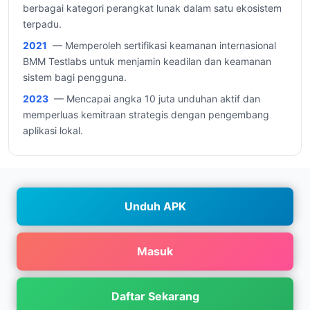
berbagai kategori perangkat lunak dalam satu ekosistem
terpadu.
2021
— Memperoleh sertifikasi keamanan internasional
BMM Testlabs untuk menjamin keadilan dan keamanan
sistem bagi pengguna.
2023
— Mencapai angka 10 juta unduhan aktif dan
memperluas kemitraan strategis dengan pengembang
aplikasi lokal.
Unduh APK
Masuk
Daftar Sekarang