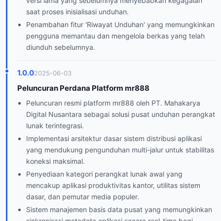
versi lama yang sebelumnya menyebabkan kegagalan
saat proses inisialisasi unduhan.
Penambahan fitur 'Riwayat Unduhan' yang memungkinkan
pengguna memantau dan mengelola berkas yang telah
diunduh sebelumnya.
1.0.0
2025-06-03
Peluncuran Perdana Platform mr888
Peluncuran resmi platform mr888 oleh PT. Mahakarya
Digital Nusantara sebagai solusi pusat unduhan perangkat
lunak terintegrasi.
Implementasi arsitektur dasar sistem distribusi aplikasi
yang mendukung pengunduhan multi-jalur untuk stabilitas
koneksi maksimal.
Penyediaan kategori perangkat lunak awal yang
mencakup aplikasi produktivitas kantor, utilitas sistem
dasar, dan pemutar media populer.
Sistem manajemen basis data pusat yang memungkinkan
sinkronisasi metadata aplikasi secara real-time bagi